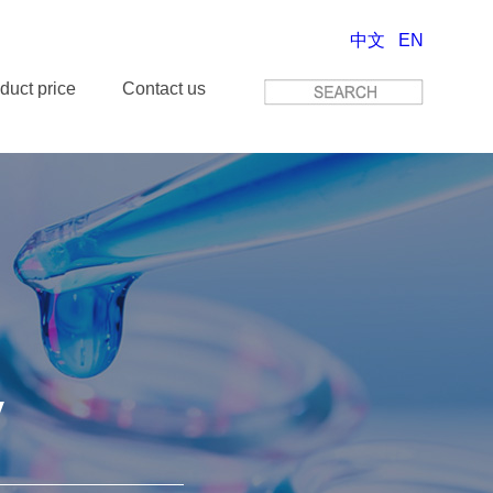
中文
EN
duct price
Contact us
y